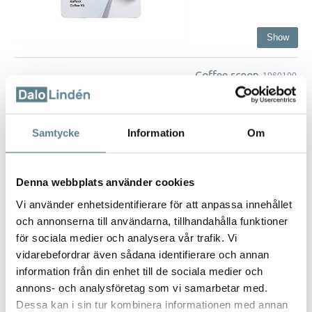
Show
Coffee scoop
1960100
Coffee scoop, white, 20
ml.
Samtycke
Information
Om
Also available in black.
Made of PS.
Denna webbplats använder cookies
Vi använder enhetsidentifierare för att anpassa innehållet
och annonserna till användarna, tillhandahålla funktioner
Show
för sociala medier och analysera vår trafik. Vi
vidarebefordrar även sådana identifierare och annan
Coffee scoop 15 ml
information från din enhet till de sociala medier och
annons- och analysföretag som vi samarbetar med.
512008-10
Dessa kan i sin tur kombinera informationen med annan
Coffee scoop made of