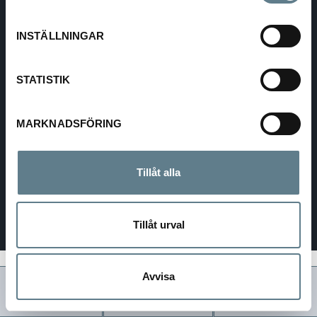
Choose your settings
INSTÄLLNINGAR
Select language
COUNTRY:
SWEDEN
STATISTIK
LANGUAGE
MARKNADSFÖRING
Tillåt alla
Tillåt urval
Avvisa
Products
Search
Cart