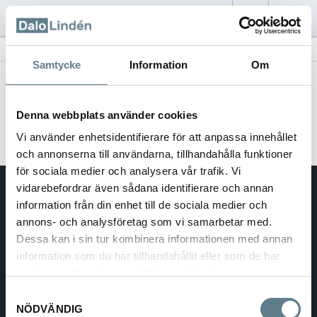
Start
/
Help
/
Payment
Samtycke
Information
Om
Method of Payment
Denna webbplats använder cookies
Vi använder enhetsidentifierare för att anpassa innehållet
och annonserna till användarna, tillhandahålla funktioner
för sociala medier och analysera vår trafik. Vi
vidarebefordrar även sådana identifierare och annan
DaloLindén AB
information från din enhet till de sociala medier och
E-mail:
info@dalolinden.se
annons- och analysföretag som vi samarbetar med.
Telephone:
0370-69 55 30
Address:
Silkesvägen 27
Dessa kan i sin tur kombinera informationen med annan
SE-331 53 VÄRNAMO
information som du har tillhandahållit eller som de har
VAT reg. no.:
556526-6599
samlat in när du har använt deras tjänster.
Samtyckesval
NÖDVÄNDIG
SWEDEN - SEK