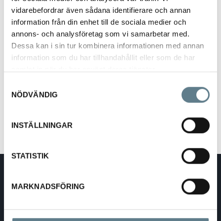
vidarebefordrar även sådana identifierare och annan
information från din enhet till de sociala medier och
annons- och analysföretag som vi samarbetar med.
Dessa kan i sin tur kombinera informationen med annan
ISO 9001 & ISO 14001
information som du har tillhandahållit eller som de har
samlat in när du har använt deras tjänster.
AEOS & AEOC
Samtyckesval
SMETA
NÖDVÄNDIG
INSTÄLLNINGAR
STATISTIK
DaloLindén AB
E-mail:
info@dalolinden.se
MARKNADSFÖRING
Telephone:
0370-69 55 30
Address:
Silkesvägen 27
SE-331 53 VÄRNAMO