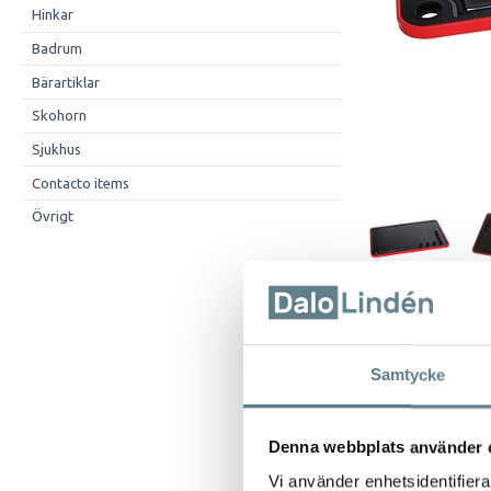
Hinkar
Badrum
Bärartiklar
Skohorn
Sjukhus
Contacto items
Övrigt
Beskrivning
Samtycke
Skärbräda 27x1
Tillverkad av sv
Brädan är ett hj
Denna webbplats använder 
Den mjuka kanten
Vi använder enhetsidentifierar
Pluggarna i hörn