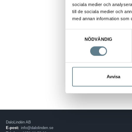
De vita piggarna
sociala medier och analysera 
till de sociala medier och a
Finns i olika utf
med annan information som du 
Artikelkod
Samtyckesval
NÖDVÄNDIG
9172158H1
9172158H3
Avvisa
DaloLindén AB
E-post:
info@dalolinden.se