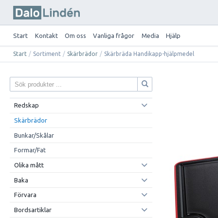
Start
Kontakt
Om oss
Vanliga frågor
Media
Hjälp
Start
/
Sortiment
/
Skärbrädor
/
Skärbräda Handikapp-hjälpmedel
Redskap
Skärbrädor
Bunkar/Skålar
Formar/Fat
Olika mått
Baka
Förvara
Bordsartiklar