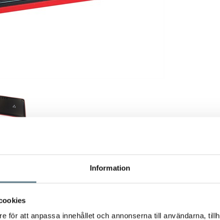
Information
9cm, tjocklek: 9mm
art PP och röd TPE: 2-K (Antislip)
älpmedel som underlättar vid olika former av handikapp.
cookies
 gör att brädan ligger stilla vid användning.
e för att anpassa innehållet och annonserna till användarna, tillh
et utgör ett stopp för tex bröd, vilket gör att man enklare kan skära med en 