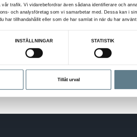
 kan användas för att placera tex grönsaker, ost mm..
vår trafik. Vi vidarebefordrar även sådana identifierare och anna
nnons- och analysföretag som vi samarbetar med. Dessa kan i sin
öranden, se bilder..
har tillhandahållit eller som de har samlat in när du har använt 
Utförande
Fö
INSTÄLLNINGAR
STATISTIK
7 pluggar i hörnet
Br
7 pluggar i hörnet + 3 piggar samlade på brädan
Br
Tillåt urval