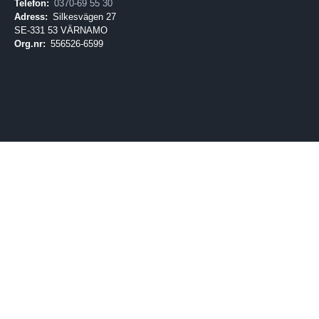
Telefon:
0370-69 55 30
Adress:
Silkesvägen 27
SE-331 53 VÄRNAMO
Org.nr:
556526-6599