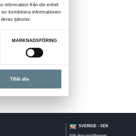
n information från din enhet
 tur kombinera informationen
deras tjänster.
rslag på funktion
MARKNADSFÖRING
öd
öd / lök
Tillåt alla
SVERIGE - SEK
Välj dina inställningar