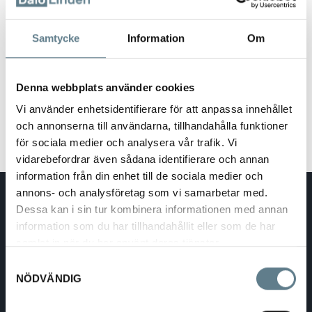
tillverkat av rostfritt stål.
Artnr Till
Samtycke
Information
Om
hink &nbs
…
Denna webbplats använder cookies
Visa
Vi använder enhetsidentifierare för att anpassa innehållet
och annonserna till användarna, tillhandahålla funktioner
för sociala medier och analysera vår trafik. Vi
vidarebefordrar även sådana identifierare och annan
information från din enhet till de sociala medier och
annons- och analysföretag som vi samarbetar med.
DaloLindén AB
Dessa kan i sin tur kombinera informationen med annan
E-post:
info@dalolinden.se
information som du har tillhandahållit eller som de har
Telefon:
0370-69 55 30
Adress:
Silkesvägen 27
samlat in när du har använt deras tjänster.
SE-331 53 VÄRNAMO
Samtyckesval
Org.nr:
556526-6599
NÖDVÄNDIG