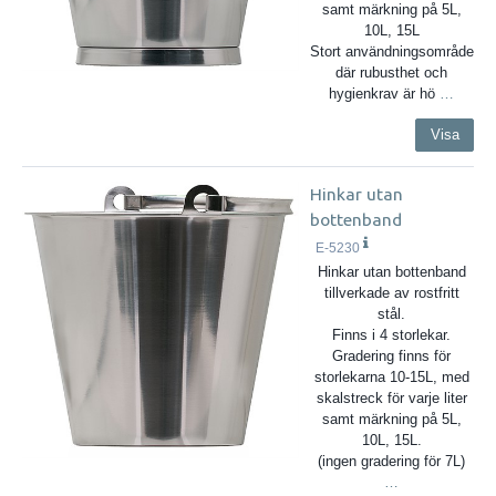
samt märkning på 5L,
10L, 15L
Stort användningsområde
där rubusthet och
hygienkrav är hö
…
Visa
Hinkar utan
bottenband
E-5230
Hinkar utan bottenband
tillverkade av rostfritt
stål.
Finns i 4 storlekar.
Gradering finns för
storlekarna 10-15L, med
skalstreck för varje liter
samt märkning på 5L,
10L, 15L.
(ingen gradering för 7L)
…