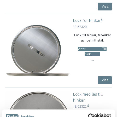
Visa
Lock för hinkar
E-52320
Lock till hinkar, tillverkat
av rostfritt stål.
Artnr Till
hink
…
Visa
Lock med lås till
hinkar
E-52321
Lock med lås till hinkar,