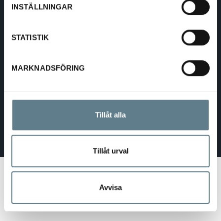
SVERIGE - SEK
INSTÄLLNINGAR
Välj dina inställningar
LAND:
SVERIGE
STATISTIK
SPRÅK
MARKNADSFÖRING
Tillåt alla
Tillåt urval
Avvisa