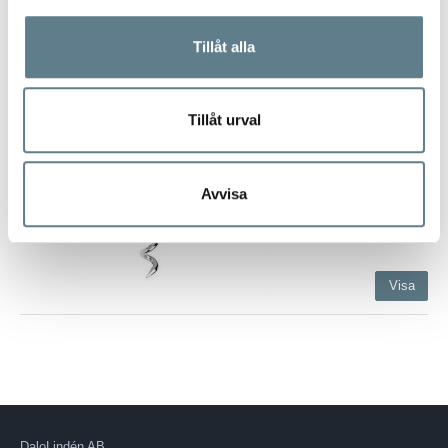
Visa
Tillåt alla
T-korkskruv, svart
347010-10
T-korkskruv av rostfritt
Tillåt urval
stål med svart handtag
av PP.
Längd 100 mm
Avvisa
Visa
DaloLindén AB