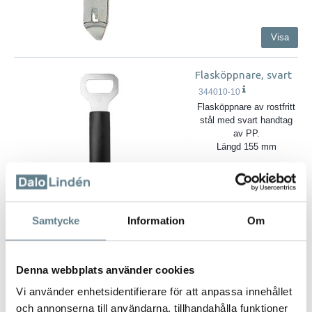
Visa
Flasköppnare, svart
344010-10
Flasköppnare av rostfritt
stål med svart handtag
av PP.
Längd 155 mm
Samtycke
Information
Om
Visa
Denna webbplats använder cookies
Konservöppnare,
svart
Vi använder enhetsidentifierare för att anpassa innehållet
20500-10
och annonserna till användarna, tillhandahålla funktioner