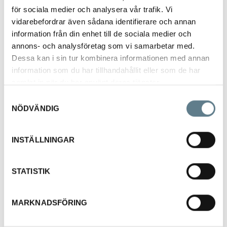
Konservöppnare av
för sociala medier och analysera vår trafik. Vi
rostfritt stål med svart
vidarebefordrar även sådana identifierare och annan
handtag av PP.
information från din enhet till de sociala medier och
Längd 195 mm
annons- och analysföretag som vi samarbetar med.
Dessa kan i sin tur kombinera informationen med annan
information som du har tillhandahållit eller som de har
samlat in när du har använt deras tjänster.
Visa
Samtyckesval
NÖDVÄNDIG
Konservöppnare,
svart
347710-10
INSTÄLLNINGAR
Konservöppnare av
rostfritt stål med svart
handtag av PP.
STATISTIK
Längd 155 mm
MARKNADSFÖRING