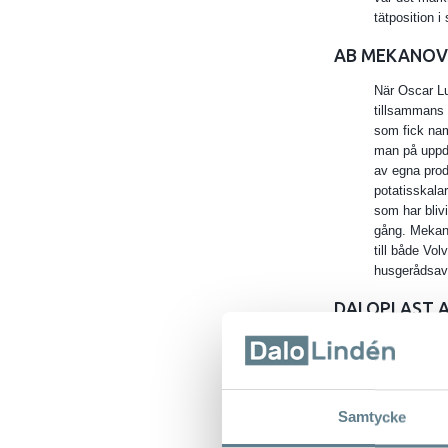
tätposition i
AB MEKANOV
När Oscar Lu
tillsammans
som fick na
man på uppdr
av egna prod
potatisskalar
som har blivi
gång. Mekan
till både V
husgerådsavd
DALOPLAST 
Företaget gr
lökhackare. 
flyttar man i
bruk. 2002 b
Samtycke
2010 köps v
plastredskap