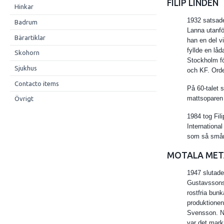
FILIP LINDÉN
Hinkar
1932 satsade 
Badrum
Lanna utanf
Bärartiklar
han en del vi
fyllde en lå
Skohorn
Stockholm fö
Sjukhus
och KF. Orde
Contacto items
På 60-talet s
mattsoparen
Övrigt
1984 tog Fil
Internationa
som så småni
MOTALA MET
1947 slutade
Gustavssons 
rostfria bun
produktionen
Svensson. Nä
var det mark