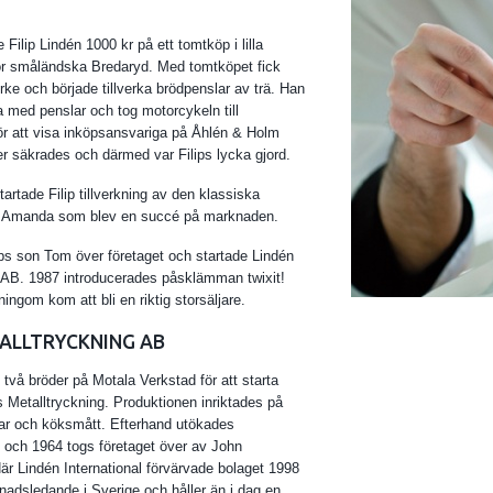
Filip Lindén 1000 kr på ett tomtköp i lilla
ör småländska Bredaryd. Med tomtköpet fick
rke och började tillverka brödpenslar av trä. Han
da med penslar och tog motorcykeln till
r att visa inköpsansvariga på Åhlén & Holm
r säkrades och därmed var Filips lycka gjord.
tartade Filip tillverkning av den klassiska
 Amanda som blev en succé på marknaden.
ips son Tom över företaget och startade Lindén
l AB. 1987 introducerades påsklämman twixit!
ngom kom att bli en riktig storsäljare.
ALLTRYCKNING AB
 två bröder på Motala Verkstad för att starta
Metalltryckning. Produktionen inriktades på
kar och köksmått. Efterhand utökades
 och 1964 togs företaget över av John
r Lindén International förvärvade bolaget 1998
nadsledande i Sverige och håller än i dag en