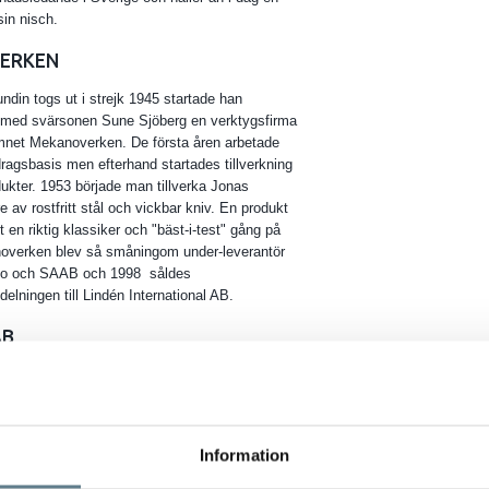
 sin nisch.
ERKEN
ndin togs ut i strejk 1945 startade han
 med svärsonen Sune Sjöberg en verktygsfirma
mnet Mekanoverken. De första åren arbetade
agsbasis men efterhand startades tillverkning
ukter. 1953 började man tillverka Jonas
e av rostfritt stål och vickbar kniv. En produkt
t en riktig klassiker och "bäst-i-test" gång på
overken blev så småningom under-leverantör
olvo och SAAB och 1998 såldes
elningen till Lindén International AB.
AB
undas 1980. Första produkten var en
1982 börjar man tillverka skärbrädor och 1983
n i nya lokaler. 3 år senare tas första roboten i
reddas sortimentet med badrumsartiklar och
Information
arumärket Gourmaid som tillverkar
.