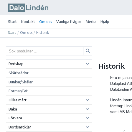
Start
Kontakt
Om oss
Vanliga frågor
Media
Hjälp
Start
/
Om oss
/
Historik
Redskap
Historik
Skärbrädor
Fr o m janua
Bunkar/Skålar
Daloplast A
DaloLindén 
Formar/Fat
Olika mått
Lindén Inter
företag: Lin
Baka
samt AB Mek
Förvara
Bordsartiklar