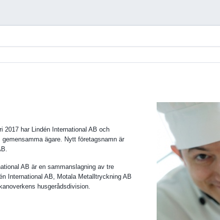
ri 2017 har Lindén International AB och
B gemensamma ägare. Nytt företagsnamn är
AB.
national AB är en sammanslagning av tre
dén International AB, Motala Metalltryckning AB
anoverkens husgerådsdivision.