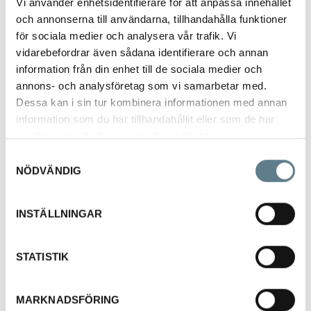
Vi använder enhetsidentifierare för att anpassa innehållet
och annonserna till användarna, tillhandahålla funktioner
för sociala medier och analysera vår trafik. Vi
vidarebefordrar även sådana identifierare och annan
information från din enhet till de sociala medier och
annons- och analysföretag som vi samarbetar med.
Skärbräda Gris, röd
Dessa kan i sin tur kombinera informationen med annan
9150403-10
information som du har tillhandahållit eller som de har
samlat in när du har använt deras tjänster.
Samtyckesval
Beskrivning
NÖDVÄNDIG
Skärbräda Gris 420x250x7 mm, Röd.
Tillverkad av PP
Önskas andra färgalternativ, vänligen kontakta DaloLindén.
INSTÄLLNINGAR
STATISTIK
MARKNADSFÖRING