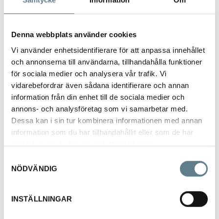
Denna webbplats använder cookies
Vi använder enhetsidentifierare för att anpassa innehållet
och annonserna till användarna, tillhandahålla funktioner
Vaddburks-knopplock
för sociala medier och analysera vår trafik. Vi
E-5360
vidarebefordrar även sådana identifierare och annan
information från din enhet till de sociala medier och
annons- och analysföretag som vi samarbetar med.
Beskrivning
Dessa kan i sin tur kombinera informationen med annan
Lock till vaddburkar tillverkade av rostfritt stål 18/10
information som du har tillhandahållit eller som de har
samlat in när du har använt deras tjänster.
Artnr Mått (Diameter)
Samtyckesval
NÖDVÄNDIG
536004 Ø8,5 cm
536005 Ø10 cm
INSTÄLLNINGAR
536007 Ø12 cm