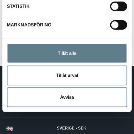
536008 Ø15 cm
STATISTIK
536009 Ø20 cm
MARKNADSFÖRING
Tillåt alla
Tillåt urval
DaloLindén AB
E-post:
info@dalolinden.se
Telefon:
0370-69 55 30
Adress:
Silkesvägen 27
Avvisa
SE-331 53 VÄRNAMO
Org.nr:
556526-6599
SVERIGE - SEK