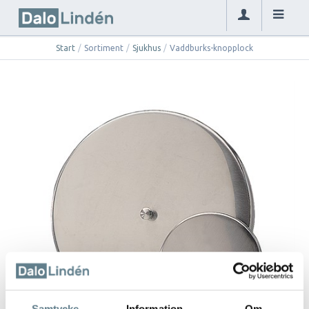
Start
/
Sortiment
/
Sjukhus
/
Vaddburks-knopplock
Samtycke
Information
Om