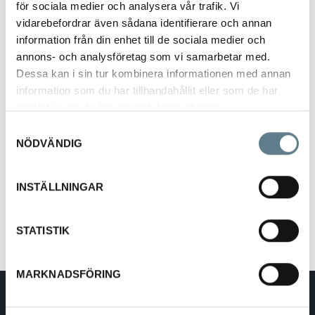
för sociala medier och analysera vår trafik. Vi
vidarebefordrar även sådana identifierare och annan
information från din enhet till de sociala medier och
annons- och analysföretag som vi samarbetar med.
Dessa kan i sin tur kombinera informationen med annan
information som du har tillhandahållit eller som de har
Träslev 30 cm
samlat in när du har använt deras tjänster.
55040-03
Samtyckesval
NÖDVÄNDIG
Beskrivning
INSTÄLLNINGAR
Träslev av bok.
Längd 30 cm
STATISTIK
MARKNADSFÖRING
DaloLindén AB
E-post:
info@dalolinden.se