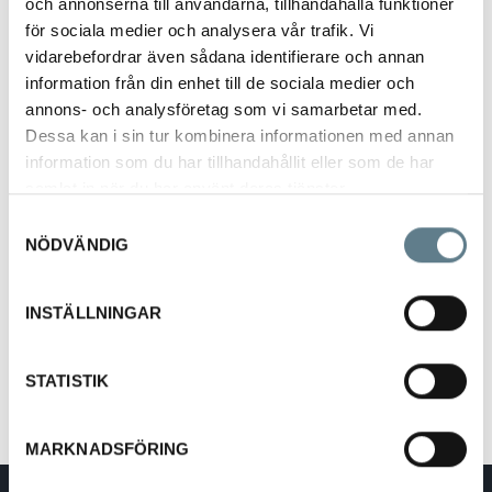
och annonserna till användarna, tillhandahålla funktioner
för sociala medier och analysera vår trafik. Vi
vidarebefordrar även sådana identifierare och annan
information från din enhet till de sociala medier och
annons- och analysföretag som vi samarbetar med.
Dessa kan i sin tur kombinera informationen med annan
Degskrapa 26 cm vit
information som du har tillhandahållit eller som de har
3900100-10
samlat in när du har använt deras tjänster.
Samtyckesval
NÖDVÄNDIG
Beskrivning
Helgjuten vit slickepott av LLD.
INSTÄLLNINGAR
Värmetålig till 60
°C.
Längd 260 mm
Bredd 60 mm
STATISTIK
MARKNADSFÖRING