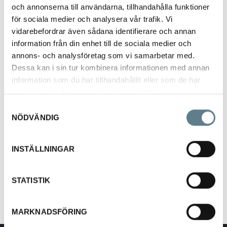
och annonserna till användarna, tillhandahålla funktioner
för sociala medier och analysera vår trafik. Vi
vidarebefordrar även sådana identifierare och annan
information från din enhet till de sociala medier och
annons- och analysföretag som vi samarbetar med.
Dessa kan i sin tur kombinera informationen med annan
Durkslag
information som du har tillhandahållit eller som de har
E-5160
samlat in när du har använt deras tjänster.
Samtyckesval
NÖDVÄNDIG
Beskrivning
Durkslag tillverkad av rostfritt stål 18/10.
INSTÄLLNINGAR
Finns i 2 storlekar:
516001-03 Diam 17cm, höjd 6cm
516002-03 Diam 22cm, höjd 10,5cm
STATISTIK
MARKNADSFÖRING