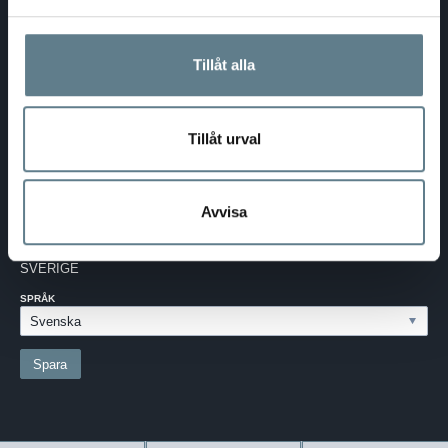
DaloLindén AB
E-post:
info@dalolinden.se
Tillåt alla
Telefon:
0370-69 55 30
Adress:
Silkesvägen 27
SE-331 53 VÄRNAMO
Org.nr:
556526-6599
Tillåt urval
SVERIGE - SEK
Avvisa
Välj dina inställningar
LAND:
SVERIGE
SPRÅK