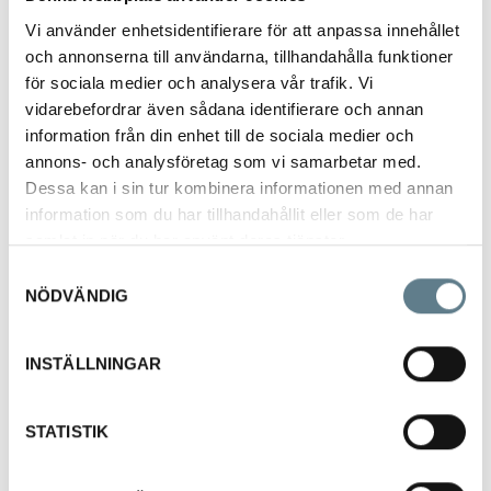
Vi använder enhetsidentifierare för att anpassa innehållet
och annonserna till användarna, tillhandahålla funktioner
för sociala medier och analysera vår trafik. Vi
vidarebefordrar även sådana identifierare och annan
information från din enhet till de sociala medier och
Chinois
annons- och analysföretag som vi samarbetar med.
E-5154
Dessa kan i sin tur kombinera informationen med annan
information som du har tillhandahållit eller som de har
samlat in när du har använt deras tjänster.
Beskrivning
Samtyckesval
Chinois med finmaskigt nät och förstärkning.
NÖDVÄNDIG
Gedigen konstruktion med nät 0,4mm
Tillverkad av rostfritt stål 18/10.
INSTÄLLNINGAR
Finns i 2 storlekar:
515420-03 Diameter: 200mm
STATISTIK
515424-03 Diameter: 240mm