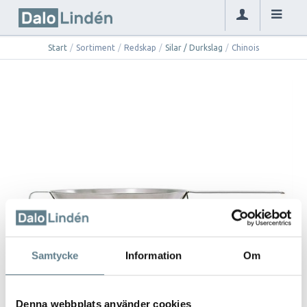
Start
/
Sortiment
/
Redskap
/
Silar / Durkslag
/
Chinois
Samtycke
Information
Om
Denna webbplats använder cookies