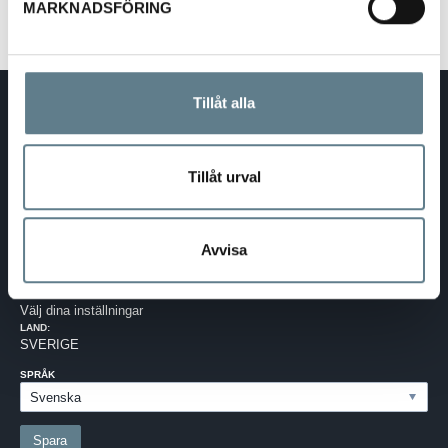
MARKNADSFÖRING
Tillåt alla
DaloLindén AB
E-post:
info@dalolinden.se
Telefon:
0370-69 55 30
Adress:
Silkesvägen 27
Tillåt urval
SE-331 53 VÄRNAMO
Org.nr:
556526-6599
Avvisa
SVERIGE - SEK
Välj dina inställningar
LAND:
SVERIGE
SPRÅK