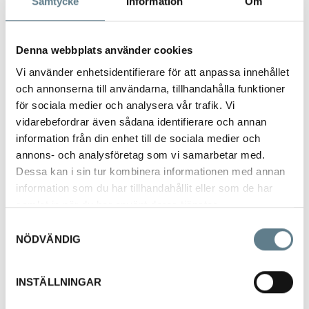
Samtycke
Information
Om
7
0
1
Denna webbplats använder cookies
-
0
Vi använder enhetsidentifierare för att anpassa innehållet
3
och annonserna till användarna, tillhandahålla funktioner
Ø
för sociala medier och analysera vår trafik. Vi
vidarebefordrar även sådana identifierare och annan
8
information från din enhet till de sociala medier och
0
annons- och analysföretag som vi samarbetar med.
m
m
Dessa kan i sin tur kombinera informationen med annan
x
information som du har tillhandahållit eller som de har
1
samlat in när du har använt deras tjänster.
1
0
Samtyckesval
m
NÖDVÄNDIG
m
v
INSTÄLLNINGAR
i
t