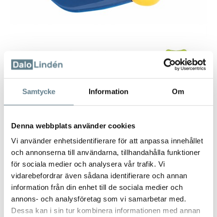
Samtycke
Information
Om
Denna webbplats använder cookies
Slask-upp
Vi använder enhetsidentifierare för att anpassa innehållet
28900-10
och annonserna till användarna, tillhandahålla funktioner
för sociala medier och analysera vår trafik. Vi
Beskrivning
vidarebefordrar även sådana identifierare och annan
information från din enhet till de sociala medier och
Slask-upp av LLD för effektiv upptagning av skräp och matrester i
annons- och analysföretag som vi samarbetar med.
vasken.
Sorterade färger.
Dessa kan i sin tur kombinera informationen med annan