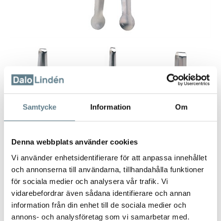
Samtycke
Information
Om
Tänger rostfria
Denna webbplats använder cookies
E-5198
Vi använder enhetsidentifierare för att anpassa innehållet
och annonserna till användarna, tillhandahålla funktioner
Beskrivning
för sociala medier och analysera vår trafik. Vi
vidarebefordrar även sådana identifierare och annan
Tång gjord av rostfritt stål 18/10.
information från din enhet till de sociala medier och
Finns i 3 längder:
annons- och analysföretag som vi samarbetar med.