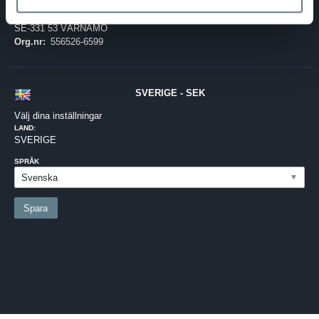
Telefon:
0370-69 55 30
Adress:
Silkesvägen 27
SE-331 53 VÄRNAMO
Org.nr:
556526-6599
SVERIGE - SEK
Välj dina inställningar
LAND:
SVERIGE
SPRÅK