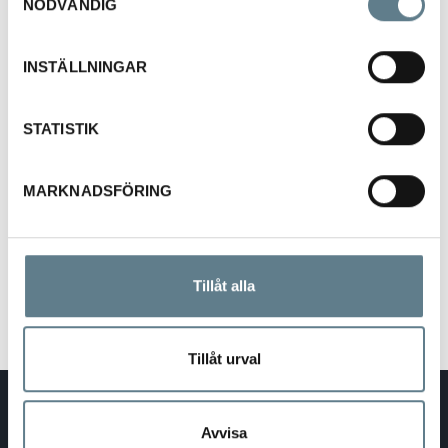
NÖDVÄNDIG
285mm
PA
INSTÄLLNINGAR
94B1060-10
STATISTIK
grå
MARKNADSFÖRING
285mm
BIO
Tillåt alla
Tillåt urval
DaloLindén AB
E-post:
info@dalolinden.se
Avvisa