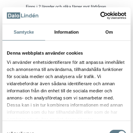
Finns i 2 längder och olika färger mot förfrågan.
941070-10
svart
Samtycke
Information
Om
190mm
Denna webbplats använder cookies
PA
Vi använder enhetsidentifierare för att anpassa innehållet
och annonserna till användarna, tillhandahålla funktioner
94B1070-10
för sociala medier och analysera vår trafik. Vi
grå
vidarebefordrar även sådana identifierare och annan
information från din enhet till de sociala medier och
190mm
annons- och analysföretag som vi samarbetar med.
BIO
Dessa kan i sin tur kombinera informationen med annan
information som du har tillhandahållit eller som de har
samlat in när du har använt deras tjänster.
941060-10
Samtyckesval
svart