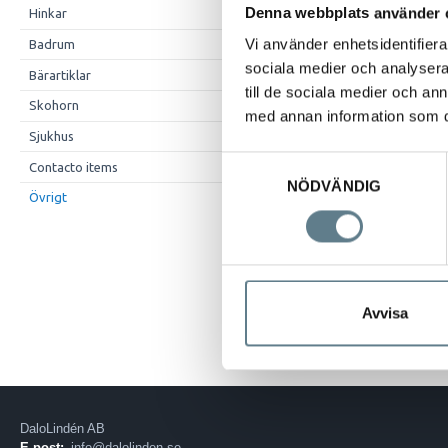
Denna webbplats använder 
Hinkar
Vi använder enhetsidentifierar
Badrum
sociala medier och analysera 
Bärartiklar
till de sociala medier och a
Skohorn
med annan information som du 
Sjukhus
Samtyckesval
Contacto items
NÖDVÄNDIG
Övrigt
Beskrivning
Dänkflaska 0,4 l
Blandade färger
Avvisa
DaloLindén AB
E-post:
info@dalolinden.se