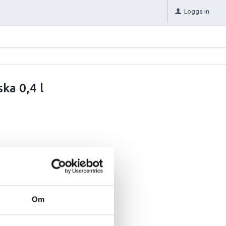
Logga in
ka 0,4 l
Om