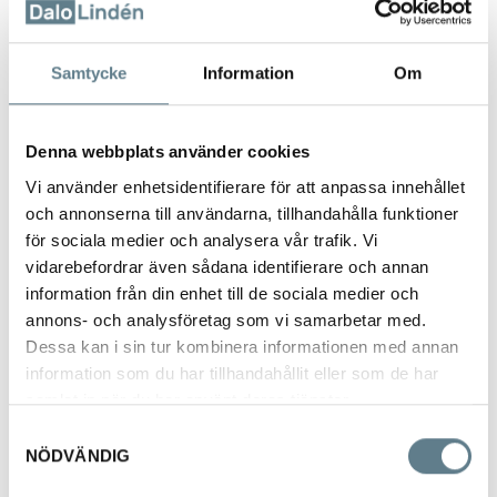
Livsmedelsgodkända och klarar temperaturer från -20°C till max
250°C.
Kan maskindiskas. Ej användas i mikrovågsugn.
Samtycke
Information
Om
Artnr Volym Mått(LxBxH)
Material
Denna webbplats använder cookies
512301 0,10L Ø 75 mm x 60
Vi använder enhetsidentifierare för att anpassa innehållet
mm 18/10
och annonserna till användarna, tillhandahålla funktioner
för sociala medier och analysera vår trafik. Vi
512302 0,25L Ø100 mm x 70 mm
18/10
vidarebefordrar även sådana identifierare och annan
information från din enhet till de sociala medier och
512303 0,5L Ø115 mm x 110 mm 18/10
annons- och analysföretag som vi samarbetar med.
512304 1,0L Ø150 mm x 130 mm
Dessa kan i sin tur kombinera informationen med annan
18/10
information som du har tillhandahållit eller som de har
512305 1,5L Ø155 mm x 150 mm
samlat in när du har använt deras tjänster.
18/10
Samtyckesval
512306 2,0L Ø170 mm x 190 mm
NÖDVÄNDIG
18/10