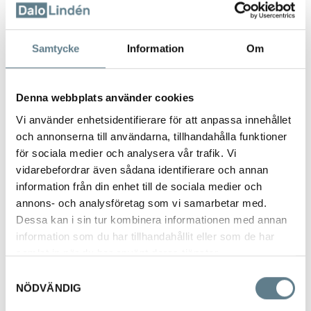
Samtycke
Information
Om
Hinkar med bottenband
Denna webbplats använder cookies
E-5231
Vi använder enhetsidentifierare för att anpassa innehållet
och annonserna till användarna, tillhandahålla funktioner
för sociala medier och analysera vår trafik. Vi
Beskrivning
vidarebefordrar även sådana identifierare och annan
Hinkar med bottenband tillverkade av rostfritt stål.
information från din enhet till de sociala medier och
Finns i 3 storlekar
annons- och analysföretag som vi samarbetar med.
Dessa kan i sin tur kombinera informationen med annan
Gradering med skalstreck för varje liter, samt märkning på 5L, 10L,
information som du har tillhandahållit eller som de har
15L
samlat in när du har använt deras tjänster.
Stort användningsområde där rubusthet och hygienkrav är höga.
Samtyckesval
NÖDVÄNDIG
Artnr Volym Mått (Diameter x H) Material