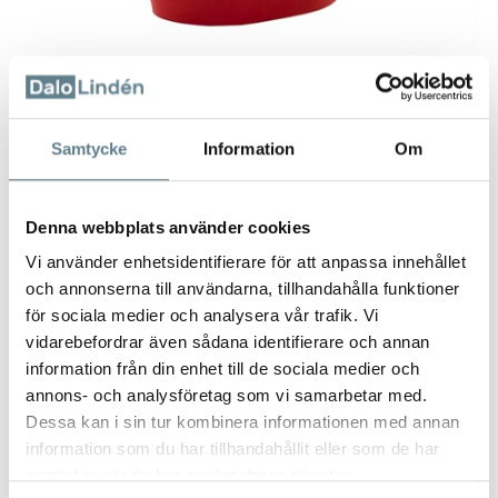
Samtycke
Information
Om
Denna webbplats använder cookies
Vi använder enhetsidentifierare för att anpassa innehållet
och annonserna till användarna, tillhandahålla funktioner
Wraphållare röd 4-pack
för sociala medier och analysera vår trafik. Vi
1200420-10
vidarebefordrar även sådana identifierare och annan
information från din enhet till de sociala medier och
annons- och analysföretag som vi samarbetar med.
Beskrivning
Dessa kan i sin tur kombinera informationen med annan
Wraphållare 4-pack, röd.
information som du har tillhandahållit eller som de har
Tillverkad av PP.
samlat in när du har använt deras tjänster.
Vik brödet, stoppa det i hållaren och fyll med t ex köttfärs, kyckling,