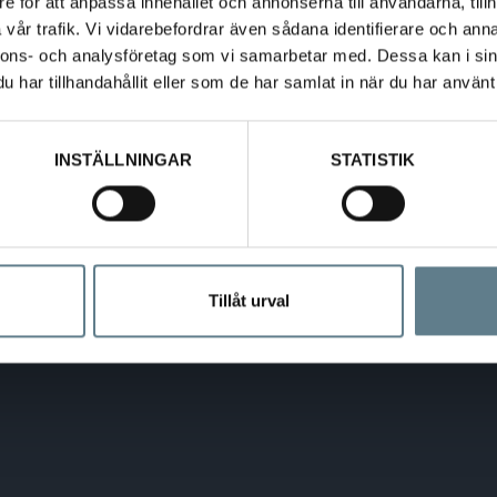
e för att anpassa innehållet och annonserna till användarna, tillh
vår trafik. Vi vidarebefordrar även sådana identifierare och anna
nnons- och analysföretag som vi samarbetar med. Dessa kan i sin
mer popup-fönster i vår e-handel, t ex vid Spara och Hämta korg. Du kan välja 
har tillhandahållit eller som de har samlat in när du har använt 
nster tillfälligt
 popup-fönster från den här platsen
INSTÄLLNINGAR
STATISTIK
Tillåt urval