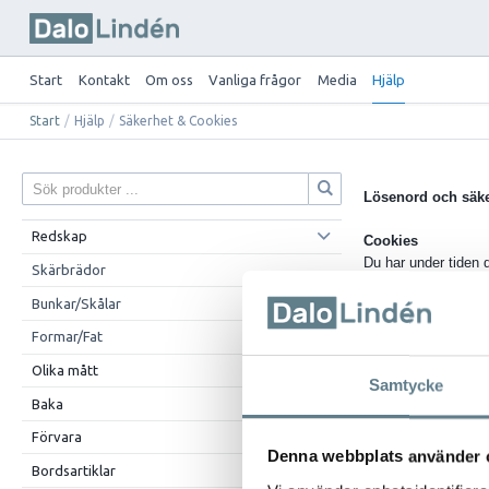
Start
Kontakt
Om oss
Vanliga frågor
Media
Hjälp
Start
/
Hjälp
/
Säkerhet & Cookies
Lösenord och säk
Redskap
Cookies
Du har under tiden d
Skärbrädor
Bunkar/Skålar
Enligt lagen om ele
information. Cookies
Formar/Fat
dator och en som sp
Olika mått
Samtycke
Vi använder oss av 
Baka
lösenord i en cookie
Förvara
Denna webbplats använder 
Om du inte vill till
Bordsartiklar
webbplats inte komm