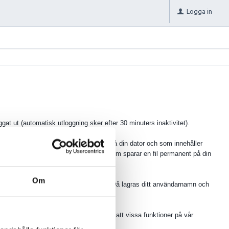
Logga in
oggat ut (automatisk utloggning sker efter 30 minuters inaktivitet).
cookie är en liten textfil som lagras på din dator och som innehåller
Det finns två sorters cookies, en sort som sparar en fil permanent på din
Om
är om du väljer automatisk inloggning. Då lagras ditt användarnamn och
s inställningar. Detta innebär samtidigt att vissa funktioner på vår