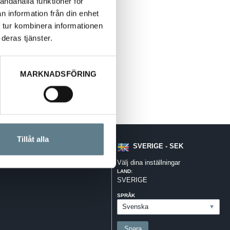
andahålla funktioner för
n information från din enhet
 tur kombinera informationen
att hantera detta på olika sätt:
deras tjänster.
MARKNADSFÖRING
Tillåt alla
SVERIGE - SEK
Välj dina inställningar
LAND:
SVERIGE
SPRÅK