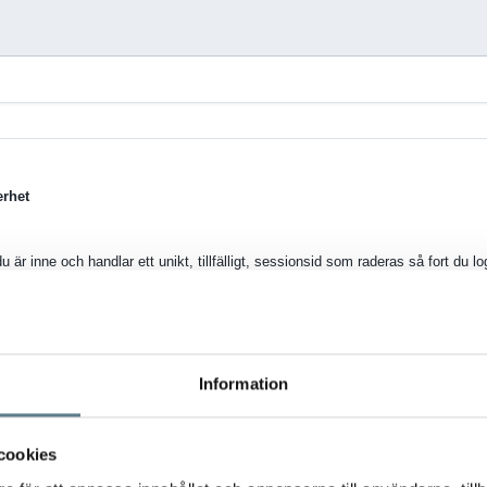
erhet
u är inne och handlar ett unikt, tillfälligt, sessionsid som raderas så fort du l
ktronisk kommunikation måste vi informera dig om att vi använder cookies. En 
 används av rent tekniska skäl för att förbättra webbplatsens funktionalitet. 
aras temporärt under tiden du befinner dig på webbplatsen.
Information
temporära cookie-filer som finns sparade så länge du är inloggad. Undantag 
-fil mellan inloggningar.
cookies
åta lagring av cookies på din dator kan du stänga av funktionen i din webbläsare
er att fungera för dig.