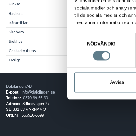
Vi använder enhetsidentifierar
Hinkar
sociala medier och analysera 
Popup-fönster
Badrum
till de sociala medier och a
I några fall förekom
med annan information som du 
Bärartiklar
Skohorn
Tillåt popup-fö
Samtyckesval
Tillåt alltid
Sjukhus
NÖDVÄNDIG
Contacto items
Övrigt
Avvisa
DaloLindén AB
E-post:
info@dalolinden.se
Telefon:
0370-69 55 30
Adress:
Silkesvägen 27
SE-331 53 VÄRNAMO
Org.nr:
556526-6599