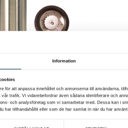
Information
cookies
e för att anpassa innehållet och annonserna till användarna, tillh
vår trafik. Vi vidarebefordrar även sådana identifierare och anna
m 50 mm höjd 215 mm, svart.
nnons- och analysföretag som vi samarbetar med. Dessa kan i sin
tfritt stål med svart överdel av bokträ.
har tillhandahållit eller som de har samlat in när du har använt 
verk CrushGrind.
 och andra kryddor.
shål som minimerar spill.