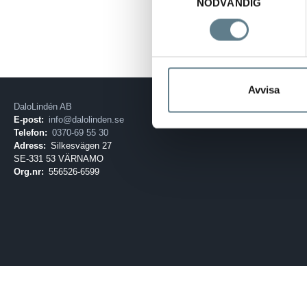
NÖDVÄNDIG
Ställbar kornsto
Avvisa
DaloLindén AB
E-post:
info@dalolinden.se
Telefon:
0370-69 55 30
Adress:
Silkesvägen 27
SE-331 53 VÄRNAMO
Org.nr:
556526-6599