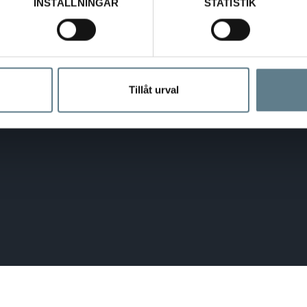
INSTÄLLNINGAR
STATISTIK
rlek genom justeringsratt i kvarnens botten.
Tillåt urval