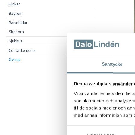
Hinkar
Badrum
Bärartiklar
Skohorn
Sjukhus
Contacto items
Övrigt
Samtycke
Denna webbplats använder 
Vi använder enhetsidentifierar
Beskrivning
sociala medier och analysera 
Kryddkvarn Dia
till de sociala medier och a
Tillverkad av ros
med annan information som du 
Keramiskt kvarn
För salt, peppar
Lätt att fylla på.
Samtyckesval
Stort påfyllning