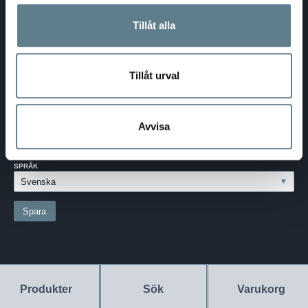
Telefon:
0370-69 55 30
Tillåt alla
Adress:
Silkesvägen 27
SE-331 53 VÄRNAMO
Org.nr:
556526-6599
Tillåt urval
SVERIGE - SEK
Välj dina inställningar
Avvisa
LAND:
SVERIGE
SPRÅK
Produkter
Sök
Varukorg