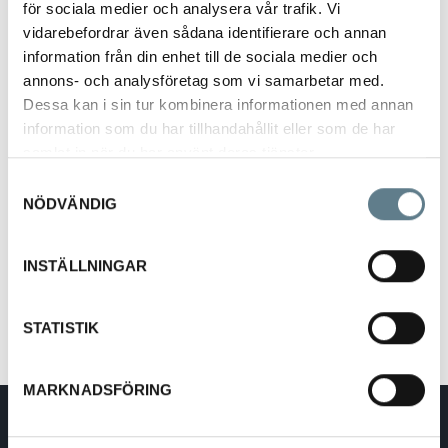
för sociala medier och analysera vår trafik. Vi
vidarebefordrar även sådana identifierare och annan
information från din enhet till de sociala medier och
annons- och analysföretag som vi samarbetar med.
Dessa kan i sin tur kombinera informationen med annan
information som du har tillhandahållit eller som de har
Hushållspappershållare rostfri
samlat in när du har använt deras tjänster.
68303-10
Samtyckesval
NÖDVÄNDIG
Beskrivning
INSTÄLLNINGAR
Hushållspappershållare Bordsmodell
Tillverkad av rostfritt stål.
STATISTIK
MARKNADSFÖRING
DaloLindén AB
E-post:
info@dalolinden.se