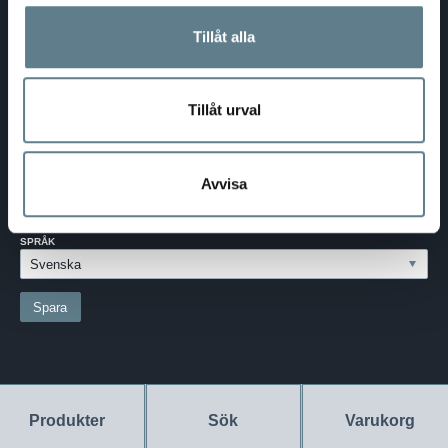
Telefon:
0370-69 55 30
Tillåt alla
Adress:
Silkesvägen 27
SE-331 53 VÄRNAMO
Org.nr:
556526-6599
Tillåt urval
SVERIGE - SEK
Välj dina inställningar
Avvisa
LAND:
SVERIGE
SPRÅK
Produkter
Sök
Varukorg