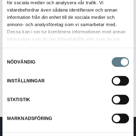
för sociala medier och analysera vår trafik. Vi
vidarebefordrar även sådana identifierare och annan
information från din enhet till de sociala medier och
annons- och analysföretag som vi samarbetar med.
Dessa kan i sin tur kombinera informationen med annan
information som du har tillhandahållit eller som de har
Ugnslåda 315x215x55 mm
samlat in när du har använt deras tjänster.
517104-03
Samtyckesval
NÖDVÄNDIG
Beskrivning
INSTÄLLNINGAR
Ugnslåda
315x215x55 mm
Tillverkad av rostfritt stål 18/10
STATISTIK
MARKNADSFÖRING
DaloLindén AB
E-post:
info@dalolinden.se