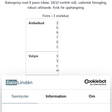
Balongvisp med 8 piano trådar, 18/10 rostfritt stål, vattentät försegling,
robust utförande. Krok för upphängning.
Finns i 3 storlekar;
3
5
9
7
0
1
3
3
c
m
Ø
2
,
3
Samtycke
Information
Om
m
m