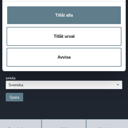
DaloLindén AB
E-post:
info@dalolinden.se
Telefon:
0370-69 55 30
Tillåt alla
Adress:
Silkesvägen 27
SE-331 53 VÄRNAMO
Org.nr:
556526-6599
Tillåt urval
SVERIGE - SEK
Avvisa
Välj dina inställningar
LAND:
SVERIGE
SPRÅK