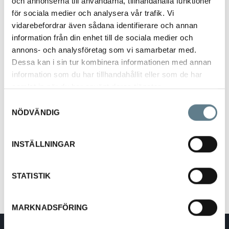
och annonserna till användarna, tillhandahålla funktioner
för sociala medier och analysera vår trafik. Vi
vidarebefordrar även sådana identifierare och annan
information från din enhet till de sociala medier och
annons- och analysföretag som vi samarbetar med.
Dessa kan i sin tur kombinera informationen med annan
Mugg 25 cl
information som du har tillhandahållit eller som de har
9549810-03
samlat in när du har använt deras tjänster.
Samtyckesval
NÖDVÄNDIG
Beskrivning
Mugg 25 cl, glasklar.
INSTÄLLNINGAR
Tillverkad av SAN.
STATISTIK
MARKNADSFÖRING