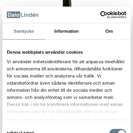
Samtycke
Information
Om
Denna webbplats använder cookies
Vi använder enhetsidentifierare för att anpassa innehållet
och annonserna till användarna, tillhandahålla funktioner
för sociala medier och analysera vår trafik. Vi
Skohorn 58 cm
vidarebefordrar även sådana identifierare och annan
82116-03A
information från din enhet till de sociala medier och
annons- och analysföretag som vi samarbetar med.
Dessa kan i sin tur kombinera informationen med annan
Beskrivning
information som du har tillhandahållit eller som de har
Skohorn av metall 58 cm, sorterade färger
samlat in när du har använt deras tjänster.
vit, svart, silvergrå
Samtyckesval