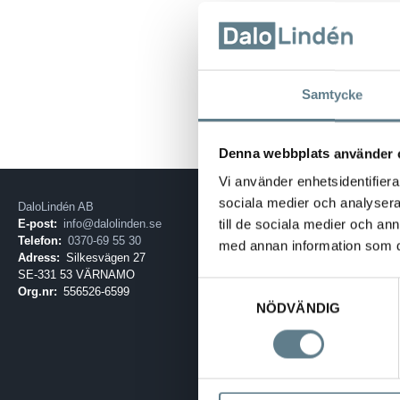
Tål maskindisk
Samtycke
Denna webbplats använder 
Vi använder enhetsidentifierar
sociala medier och analysera 
DaloLindén AB
E-post:
info@dalolinden.se
till de sociala medier och a
Telefon:
0370-69 55 30
med annan information som du 
Adress:
Silkesvägen 27
SE-331 53 VÄRNAMO
Samtyckesval
Org.nr:
556526-6599
NÖDVÄNDIG