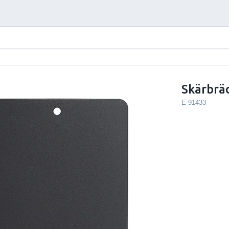
Skärbrä
E-91433