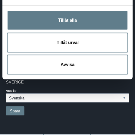
DaloLindén AB
E-post:
info@dalolinden.se
Tillåt alla
Telefon:
0370-69 55 30
Adress:
Silkesvägen 27
SE-331 53 VÄRNAMO
Org.nr:
556526-6599
Tillåt urval
SVERIGE - SEK
Avvisa
Välj dina inställningar
LAND:
SVERIGE
SPRÅK