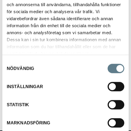
och annonserna till användarna, tillhandahålla funktioner
för sociala medier och analysera vår trafik. Vi
vidarebefordrar även sådana identifierare och annan
information från din enhet till de sociala medier och
annons- och analysföretag som vi samarbetar med.
Frakturbäcken m htg
Dessa kan i sin tur kombinera informationen med annan
information som du har tillhandahållit eller som de har
359904
samlat in när du har använt deras tjänster.
Samtyckesval
Beskrivning
NÖDVÄNDIG
Frakturbäcken med handtag.
INSTÄLLNINGAR
Storlek: 36cm x 25,5cm x 7,5cm
Finns även med tillhörande lock (artnr. 359931 - 25cm x 18cm)
STATISTIK
MARKNADSFÖRING