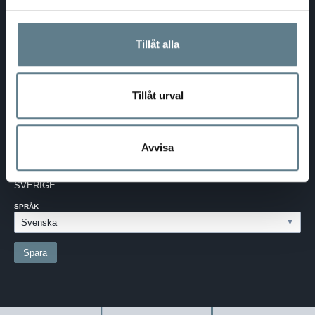
DaloLindén AB
E-post:
info@dalolinden.se
Tillåt alla
Telefon:
0370-69 55 30
Adress:
Silkesvägen 27
SE-331 53 VÄRNAMO
Org.nr:
556526-6599
Tillåt urval
SVERIGE - SEK
Avvisa
Välj dina inställningar
LAND:
SVERIGE
SPRÅK