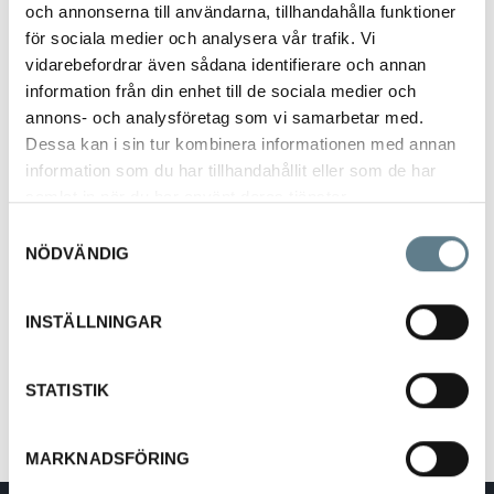
och annonserna till användarna, tillhandahålla funktioner
för sociala medier och analysera vår trafik. Vi
vidarebefordrar även sådana identifierare och annan
information från din enhet till de sociala medier och
annons- och analysföretag som vi samarbetar med.
Dessa kan i sin tur kombinera informationen med annan
Degskrapa bred, vit
information som du har tillhandahållit eller som de har
9439901-03
samlat in när du har använt deras tjänster.
Samtyckesval
NÖDVÄNDIG
Beskrivning
Slickepott 240/50 mm, vit.
Värmetålig till +70 C.
INSTÄLLNINGAR
Tillverkad av EMA.
STATISTIK
MARKNADSFÖRING