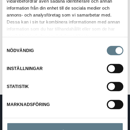
vidarebefordrar även sådana identifierare och annan
information från din enhet till de sociala medier och
annons- och analysföretag som vi samarbetar med.
Dessa kan i sin tur kombinera informationen med annan
Slickepott smal 235 mm, svart
information som du har tillhandahållit eller som de har
941120-10
samlat in när du har använt deras tjänster.
Samtyckesval
Beskrivning
NÖDVÄNDIG
Slickepott smal 235 mm av PA/SI, svart handtag, grått silikonblad.
Värmetålig +235 C.
INSTÄLLNINGAR
STATISTIK
MARKNADSFÖRING
DaloLindén AB
E-post:
info@dalolinden.se
Telefon:
0370-69 55 30
Adress:
Silkesvägen 27
SE-331 53 VÄRNAMO