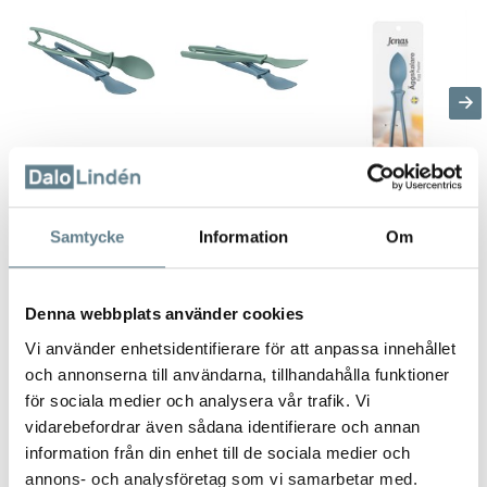
Samtycke
Information
Om
Äggskalare JONAS (sort. fäger)
10600-10
Denna webbplats använder cookies
Beskrivning
Vi använder enhetsidentifierare för att anpassa innehållet
och annonserna till användarna, tillhandahålla funktioner
Tillverkad av PP.
för sociala medier och analysera vår trafik. Vi
Med vår äggskalare kan du skala kokta ägg snabbt och lätt.
vidarebefordrar även sådana identifierare och annan
Stick in skalaren under skalet och lossa det från ägget med en enkel
information från din enhet till de sociala medier och
handvändning!
annons- och analysföretag som vi samarbetar med.