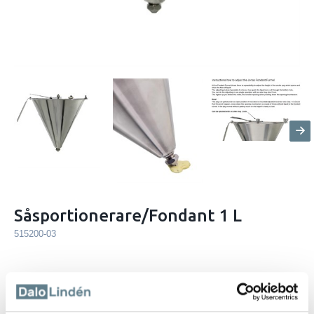
Såsportionerare/Fondant 1 L
515200-03
Beskrivning
Såsportionerare 1 L tillverkad av rostfritt stål 18/10.