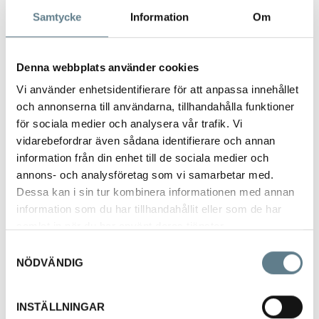
Används vid portionering av såser m, m.
Samtycke
Information
Om
Kan med fördel även användas vid bakning, tillverkning av godis, etc.
2 olika munstyken ingår (genomsläpp: 4mm samt 6mm)
Anvisning för justering av flöde, klicka på tillagda foton (svensk text)
Denna webbplats använder cookies
Hållare köpes separat.
Vi använder enhetsidentifierare för att anpassa innehållet
och annonserna till användarna, tillhandahålla funktioner
för sociala medier och analysera vår trafik. Vi
vidarebefordrar även sådana identifierare och annan
information från din enhet till de sociala medier och
annons- och analysföretag som vi samarbetar med.
Dessa kan i sin tur kombinera informationen med annan
information som du har tillhandahållit eller som de har
samlat in när du har använt deras tjänster.
Samtyckesval
Hållare för såsportionerare
NÖDVÄNDIG
1 + 2 L
515201-03
INSTÄLLNINGAR
Visa