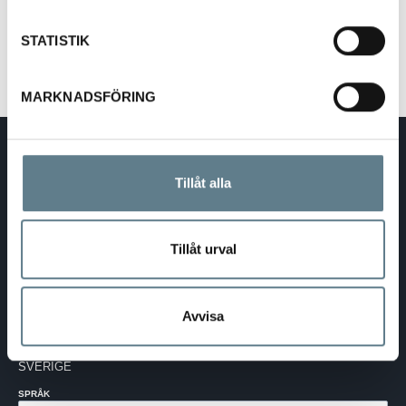
STATISTIK
MARKNADSFÖRING
DaloLindén AB
E-post:
info@dalolinden.se
Tillåt alla
Telefon:
0370-69 55 30
Adress:
Silkesvägen 27
SE-331 53 VÄRNAMO
Org.nr:
556526-6599
Tillåt urval
SVERIGE - SEK
Avvisa
Välj dina inställningar
LAND:
SVERIGE
SPRÅK