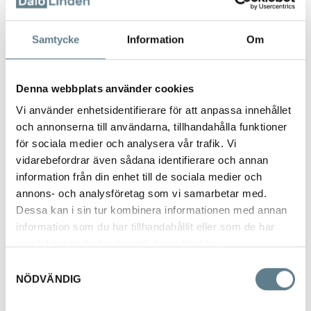
Samtycke
Information
Om
Denna webbplats använder cookies
Hållare för såsportionerare 1 + 2 L
Vi använder enhetsidentifierare för att anpassa innehållet
och annonserna till användarna, tillhandahålla funktioner
515201-03
för sociala medier och analysera vår trafik. Vi
vidarebefordrar även sådana identifierare och annan
Beskrivning
information från din enhet till de sociala medier och
annons- och analysföretag som vi samarbetar med.
Hållare till såsportionerare/fondant 1 + 2 L.
Dessa kan i sin tur kombinera informationen med annan
Tillverkad av rostfritt stål 18/10.
Diam 160 mm, höjd 160 mm
information som du har tillhandahållit eller som de har
samlat in när du har använt deras tjänster.
Samtyckesval
NÖDVÄNDIG