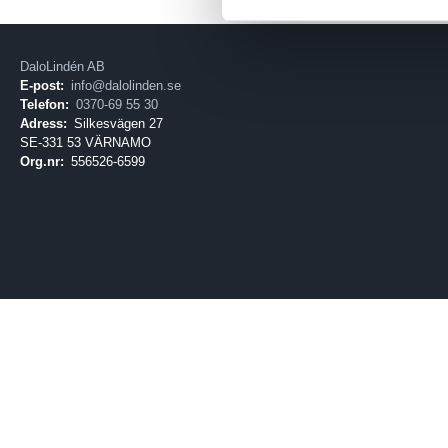
DaloLindén AB
E-post:
info@dalolinden.se
Telefon:
0370-69 55 30
Adress:
Silkesvägen 27
SE-331 53 VÄRNAMO
Org.nr:
556526-6599