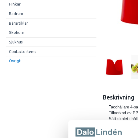
Hinkar
Badrum
Bärartiklar
Skohorn
Sjukhus
Contacto items
Övrigt
Beskrivning
Tacohållare 4-pa
Tillverkad av PP
Sätt skalet i hå
Du kan enkelt stä
Perfekt till kväl