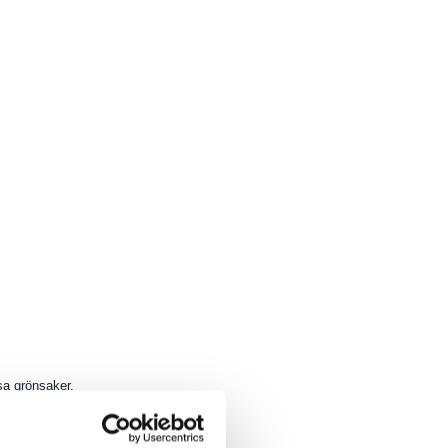
ssa grönsaker.
ren.