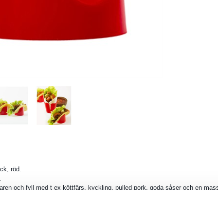
ck, röd.
.
llaren och fyll med t ex köttfärs, kyckling, pulled pork, goda såser och en ma
lla ifrån dig tacohållaren utan att den ramlar och fyllningen trillar ut.
lsmyset men också idealisk ute på skidturen, utflykten eller till jakt och fisketu