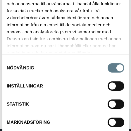
och annonserna till användarna, tillhandahålla funktioner
för sociala medier och analysera vår trafik. Vi
vidarebefordrar även sådana identifierare och annan
information från din enhet till de sociala medier och
annons- och analysföretag som vi samarbetar med.
Dessa kan i sin tur kombinera informationen med annan
Måttsats plast 5 delar, sort. färger
information som du har tillhandahållit eller som de har
samlat in när du har använt deras tjänster.
1950199-10
Samtyckesval
NÖDVÄNDIG
Beskrivning
Måttsats i 5 delar, dl + 1/2 dl + msk + tsk + krm.
INSTÄLLNINGAR
Tillverkad av PP.
Sorterade färger (svart + lila).
STATISTIK
MARKNADSFÖRING