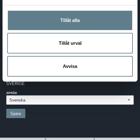
DaloLindén AB
E-post:
info@dalolinden.se
Tillåt alla
Telefon:
0370-69 55 30
Adress:
Silkesvägen 27
SE-331 53 VÄRNAMO
Org.nr:
556526-6599
Tillåt urval
SVERIGE - SEK
Avvisa
Välj dina inställningar
LAND:
SVERIGE
SPRÅK