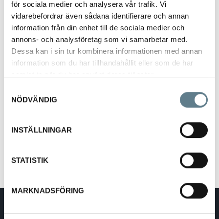
för sociala medier och analysera vår trafik. Vi
vidarebefordrar även sådana identifierare och annan
information från din enhet till de sociala medier och
annons- och analysföretag som vi samarbetar med.
Dessa kan i sin tur kombinera informationen med annan
information som du har tillhandahållit eller som de har
Serveringsbricka 45x39 cm, vit ABS
samlat in när du har använt deras tjänster.
9638601-03
Samtyckesval
NÖDVÄNDIG
Beskrivning
INSTÄLLNINGAR
Serveringsbricka 45x39 cm
Tillverkad av vit ABS
STATISTIK
MARKNADSFÖRING
DaloLindén AB
E-post:
info@dalolinden.se