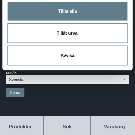
Telefon:
0370-69 55 30
Tillåt alla
Adress:
Silkesvägen 27
SE-331 53 VÄRNAMO
Org.nr:
556526-6599
Tillåt urval
SVERIGE - SEK
Välj dina inställningar
Avvisa
LAND:
SVERIGE
SPRÅK
Produkter
Sök
Varukorg