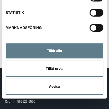
55112-10 Ø250 x 8 mm
STATISTIK
55121-10 Ø150,180,250 x 8 mm (3-p)
MARKNADSFÖRING
Tillåt alla
Tillåt urval
DaloLindén AB
E-post:
info@dalolinden.se
Avvisa
Telefon:
0370-69 55 30
Adress:
Silkesvägen 27
SE-331 53 VÄRNAMO
Org.nr:
556526-6599