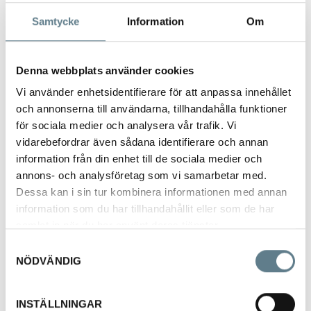
Samtycke
Information
Om
Denna webbplats använder cookies
Vi använder enhetsidentifierare för att anpassa innehållet
Korkunderlägg rund form
och annonserna till användarna, tillhandahålla funktioner
för sociala medier och analysera vår trafik. Vi
55121-10
vidarebefordrar även sådana identifierare och annan
information från din enhet till de sociala medier och
Beskrivning
annons- och analysföretag som vi samarbetar med.
Dessa kan i sin tur kombinera informationen med annan
Korkunderlägg rund form.
information som du har tillhandahållit eller som de har
Finns som krympfilmat set med 3 olika storlekar
samlat in när du har använt deras tjänster.
eller 3 olika storlekar separat utan krympfilm
Samtyckesval
NÖDVÄNDIG
Artnr Mått (diameter x tjocklek)
55108-10 Ø150 x 8 mm
INSTÄLLNINGAR
55110-10 Ø200 x 8 mm