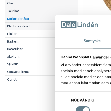
Glas
Tallrikar
Korkunderlägg
Planksteksbrädor
Hinkar
Samtycke
Badrum
Bärartiklar
Skohorn
Denna webbplats använder 
Sjukhus
Vi använder enhetsidentifierar
sociala medier och analysera 
Contacto items
till de sociala medier och a
Beskrivning
Övrigt
med annan information som du 
Korkunderlägg 
Fäster på samtli
Samtyckesval
NÖDVÄNDIG