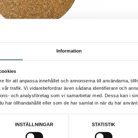
Information
cookies
e för att anpassa innehållet och annonserna till användarna, tillh
vår trafik. Vi vidarebefordrar även sådana identifierare och anna
nnons- och analysföretag som vi samarbetar med. Dessa kan i sin
har tillhandahållit eller som de har samlat in när du har använt 
med magnet diam 200 mm.
ga grytor med magnetisk botten, t ex gjutjärn och kärl anpassade för induktio
INSTÄLLNINGAR
STATISTIK