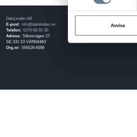
DaloLindén AB
E-post:
info@dalolinden.se
Avvisa
Telefon:
0370-69 55 30
Adress:
Silkesvägen 27
SE-331 53 VÄRNAMO
Org.nr:
556526-6599