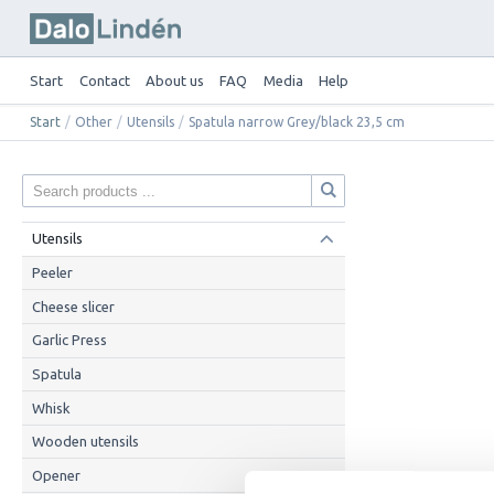
Start
Contact
About us
FAQ
Media
Help
Start
/
Other
/
Utensils
/
Spatula narrow Grey/black 23,5 cm
Utensils
Peeler
Cheese slicer
Garlic Press
Spatula
Whisk
Wooden utensils
Opener