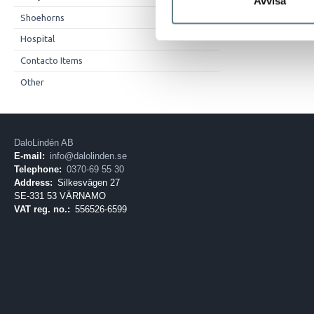
Avvisa
Shoehorns
Hospital
Contacto Items
Other
DaloLindén AB
E-mail:
info@dalolinden.se
Telephone:
0370-69 55 30
Address:
Silkesvägen 27
SE-331 53 VÄRNAMO
VAT reg. no.:
556526-6599