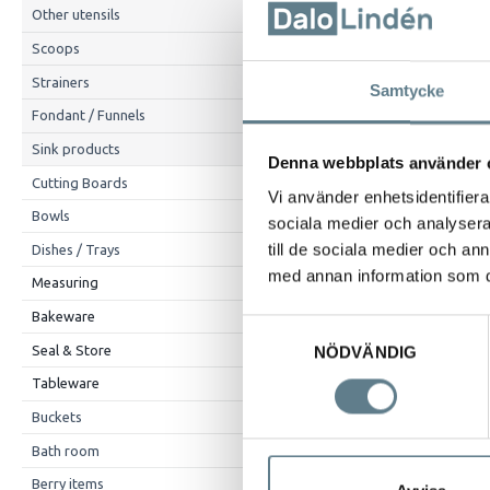
Other utensils
Scoops
Strainers
Samtycke
Fondant / Funnels
Description
Sink products
Denna webbplats använder 
Spatula with si
Cutting Boards
Vi använder enhetsidentifierar
Heat resistant t
Bowls
sociala medier och analysera 
till de sociala medier och a
Dishes / Trays
med annan information som du 
Measuring
Bakeware
Samtyckesval
Seal & Store
NÖDVÄNDIG
Tableware
Buckets
Bath room
Berry items