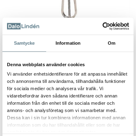
Samtycke
Information
Om
Denna webbplats använder cookies
Vi använder enhetsidentifierare för att anpassa innehållet
Peeler stainless JONAS Original
och annonserna till användarna, tillhandahålla funktioner
för sociala medier och analysera vår trafik. Vi
10211-03
vidarebefordrar även sådana identifierare och annan
information från din enhet till de sociala medier och
Description
annons- och analysföretag som vi samarbetar med.
Dessa kan i sin tur kombinera informationen med annan
Peeler with knife and handle of stainless steel. Precision ground,
information som du har tillhandahållit eller som de har
swivel knife.
samlat in när du har använt deras tjänster.