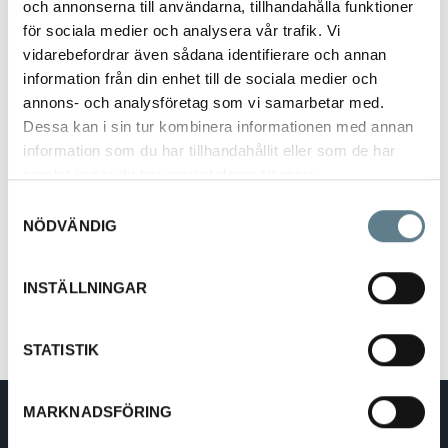
och annonserna till användarna, tillhandahålla funktioner
för sociala medier och analysera vår trafik. Vi
vidarebefordrar även sådana identifierare och annan
information från din enhet till de sociala medier och
annons- och analysföretag som vi samarbetar med.
Dessa kan i sin tur kombinera informationen med annan
Bottle opener 11 cm
information som du har tillhandahållit eller som de har
20400-10
samlat in när du har använt deras tjänster.
Samtyckesval
NÖDVÄNDIG
Description
Bottle opener in stainless steel.
INSTÄLLNINGAR
STATISTIK
MARKNADSFÖRING
DaloLindén AB
E-mail:
info@dalolinden.se