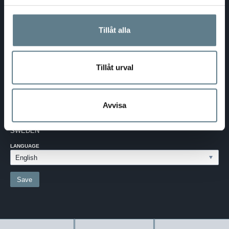
Telephone:
0370-69 55 30
Address:
Silkesvägen 27
SE-331 53 VÄRNAMO
Tillåt alla
VAT reg. no.:
556526-6599
Tillåt urval
SWEDEN - SEK
Choose your settings
Avvisa
Select language
COUNTRY:
SWEDEN
LANGUAGE